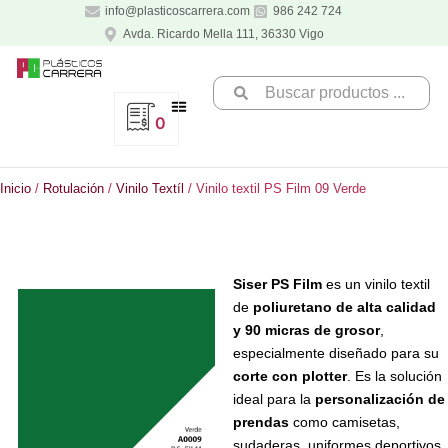
Ir
info@plasticoscarrera.com
986 242 724
al
Avda. Ricardo Mella 111, 36330 Vigo
contenido
Search
...
0
Inicio
/
Rotulación
/
Vinilo Textíl
/ Vinilo textil PS Film 09 Verde
Siser PS Film
es un vinilo textil
de
poliuretano de alta calidad
y 90 micras de grosor
,
especialmente diseñado para su
corte con plotter
. Es la solución
ideal para la
personalización de
prendas
como camisetas,
sudaderas, uniformes deportivos