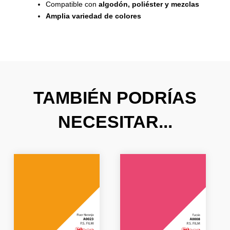
Compatible con
algodón, poliéster y mezclas
Amplia variedad de colores
TAMBIÉN PODRÍAS
NECESITAR...
El
El
El
El
precio
precio
precio
precio
original
actual
original
actual
era:
es:
era:
es:
26,66 €.
15,99 €.
20,39 €.
12,23 €.