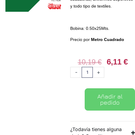
y todo tipo de textiles.
Bobina: 0.50x25Mts.
Precio por
Metro Cuadrado
6,11
€
El
El
10,19
€
precio
pr
Vinilo
-
+
original
ac
textil
era:
es
PS
10,19 €.
6,
Film
Añadir al
09
pedido
Verde
cantidad
¿Todavía tienes alguna