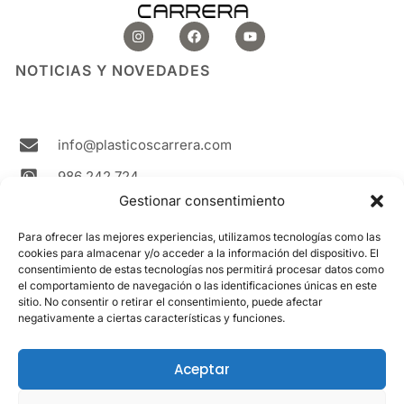
I
F
Y
n
a
o
s
c
u
t
e
t
NOTICIAS Y NOVEDADES
a
b
u
g
o
b
r
o
e
a
k
m
info@plasticoscarrera.com
986 242 724
Gestionar consentimiento
Plasticos Carrera Avda. Ricardo Mella, 111 36330
Vigo Spain
Para ofrecer las mejores experiencias, utilizamos tecnologías como las
cookies para almacenar y/o acceder a la información del dispositivo. El
Contacto
consentimiento de estas tecnologías nos permitirá procesar datos como
el comportamiento de navegación o las identificaciones únicas en este
sitio. No consentir o retirar el consentimiento, puede afectar
LEGAL
negativamente a ciertas características y funciones.
Aviso Legal
Política de cookies
Aceptar
Política de privacidad