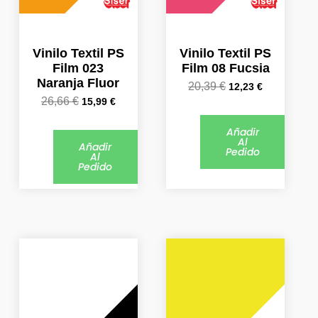
Vinilo Textil PS
Vinilo Textil PS
Film 023
Film 08 Fucsia
Naranja Fluor
20,39
€
12,23
€
26,66
€
15,99
€
Añadir
Al
Añadir
Pedido
Al
Pedido
El
El
El
El
precio
precio
precio
precio
original
actual
original
actual
era:
es:
era:
es:
20,39 €.
12,23 €.
20,39 €.
12,23 €.