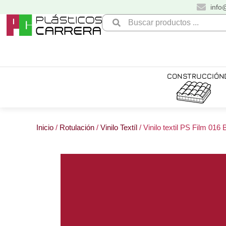
Ir
info
al
Search
contenido
...
CONSTRUCCIÓN
Inicio
/
Rotulación
/
Vinilo Textíl
/ Vinilo textil PS Film 016