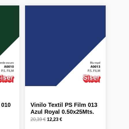
El
El
precio
precio
original
actual
era:
es:
20,39 €.
12,23 €.
m 010
Vinilo Textil PS Film 013
Azul Royal 0.50x25Mts.
20,39
€
12,23
€