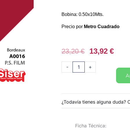
Bobina: 0.50x10Mts.
Precio por
Metro Cuadrado
El
13,92
€
El
23,20
€
precio
prec
original
actu
Vinilo
-
+
era:
es:
textil
A
23,20 €.
13,92
PS
Film
016
¿Todavía tienes alguna duda? 
Burdeos
cantidad
Ficha Técnica: