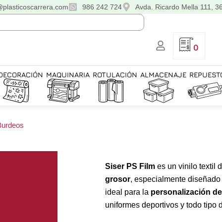
@plasticoscarrera.com
986 242 724
Avda. Ricardo Mella 111, 3
0
DECORACIÓN
MAQUINARIA
ROTULACIÓN
ALMACENAJE
REPUEST
 Burdeos
Siser PS Film
es un vinilo textil 
grosor
, especialmente diseñado
ideal para la
personalización d
uniformes deportivos y todo tipo d