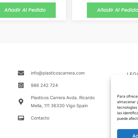
Añadir Al Pedido
Añadir Al Pedid
info@plasticoscarrera.com
LEG
Aviso
986 242 724
Polít
Para ofrece
Plasticos Carrera Avda. Ricardo
almacenar y/
Mella, 111 36330 Vigo Spain
Polít
tecnologías
las identifi
Contacto
puede afect
Ac