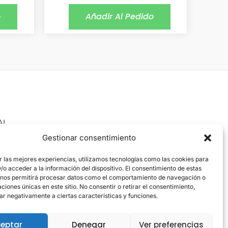
o
Añadir Al Pedido
AL
 Legal
Gestionar consentimiento
ica de cookies
r las mejores experiencias, utilizamos tecnologías como las cookies para
o acceder a la información del dispositivo. El consentimiento de estas
ica de privacidad
 nos permitirá procesar datos como el comportamiento de navegación o
caciones únicas en este sitio. No consentir o retirar el consentimiento,
ar negativamente a ciertas características y funciones.
eptar
Denegar
Ver preferencias