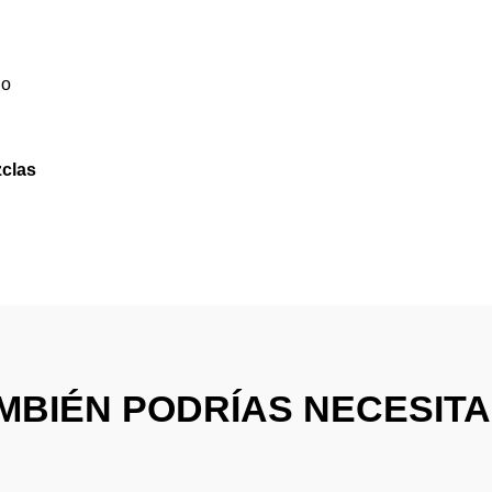
do
zclas
MBIÉN PODRÍAS NECESITAR