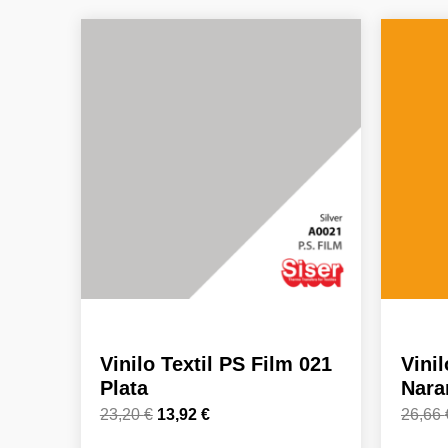
El
El
precio
precio
original
actual
era:
es:
23,20 €.
13,92 €.
Vinilo Textil PS Film 021
Vinil
Plata
Nara
23,20
€
13,92
€
26,66