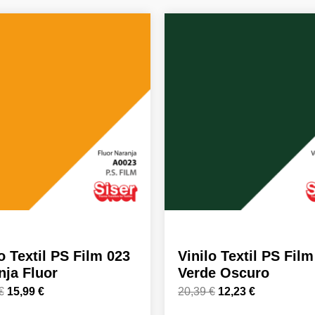
El
El
El
El
precio
precio
precio
precio
original
actual
original
actual
era:
es:
era:
es:
26,66 €.
15,99 €.
20,39 €.
12,23 €.
o Textil PS Film 023
Vinilo Textil PS Fil
nja Fluor
Verde Oscuro
€
15,99
€
20,39
€
12,23
€