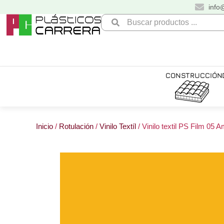
Ir
info
al
Search
contenido
...
CONSTRUCCIÓN
Inicio
/
Rotulación
/
Vinilo Textíl
/ Vinilo textil PS Film 05 A