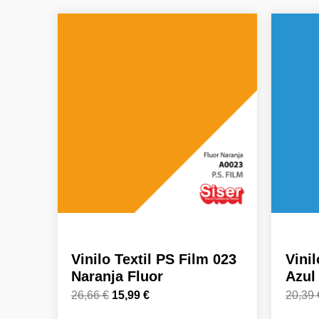
El
El
precio
precio
original
actual
era:
es:
26,66 €.
15,99 €.
Vinilo Textil PS Film 023
Vinil
Naranja Fluor
Azul
26,66
€
15,99
€
20,39