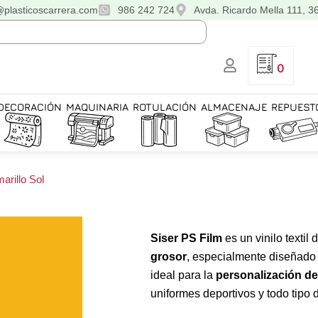
@plasticoscarrera.com
986 242 724
Avda. Ricardo Mella 111, 3
0
DECORACIÓN
MAQUINARIA
ROTULACIÓN
ALMACENAJE
REPUEST
marillo Sol
Siser PS Film
es un vinilo textil 
grosor
, especialmente diseñado
ideal para la
personalización d
uniformes deportivos y todo tipo d