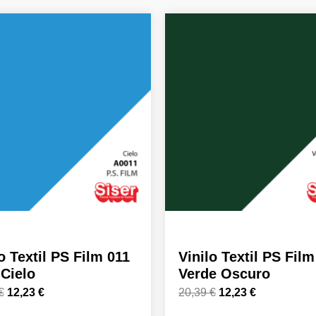
El
El
El
El
precio
precio
precio
precio
original
actual
original
actual
era:
es:
era:
es:
20,39 €.
12,23 €.
20,39 €.
12,23 €.
o Textil PS Film 011
Vinilo Textil PS Fil
 Cielo
Verde Oscuro
€
12,23
€
20,39
€
12,23
€