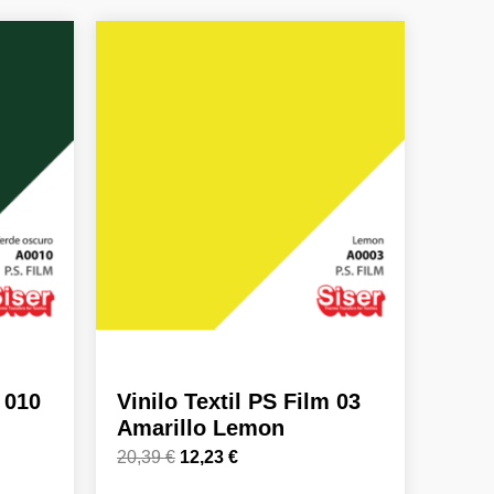
El
El
precio
precio
original
actual
era:
es:
20,39 €.
12,23 €.
m 010
Vinilo Textil PS Film 03
Amarillo Lemon
20,39
€
12,23
€