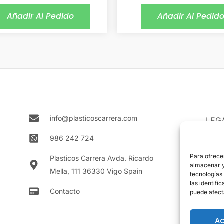
Añadir Al Pedido
Añadir Al Pedid
info@plasticoscarrera.com
LEG
Aviso
986 242 724
Polít
Para ofrece
Plasticos Carrera Avda. Ricardo
almacenar y/
Mella, 111 36330 Vigo Spain
Polít
tecnologías
las identifi
Contacto
puede afect
Ac