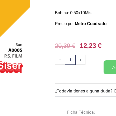
Bobina: 0.50x10Mts.
Precio por
Metro Cuadrado
El
12,23
€
El
20,39
€
precio
prec
original
actu
Vinilo
-
+
era:
es:
textil
A
20,39 €.
12,23
PS
Film
05
¿Todavía tienes alguna duda? 
Amarillo
Sol
cantidad
Ficha Técnica: