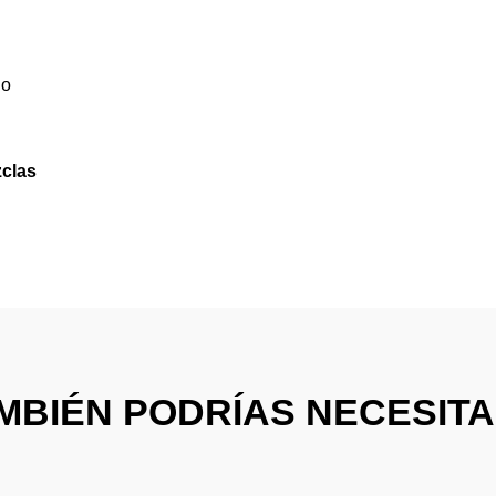
do
zclas
MBIÉN PODRÍAS NECESITAR