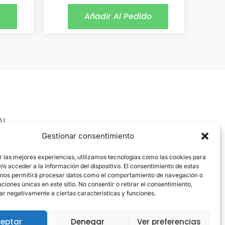
o
Añadir Al Pedido
AL
 Legal
Gestionar consentimiento
ica de cookies
r las mejores experiencias, utilizamos tecnologías como las cookies para
o acceder a la información del dispositivo. El consentimiento de estas
ica de privacidad
 nos permitirá procesar datos como el comportamiento de navegación o
caciones únicas en este sitio. No consentir o retirar el consentimiento,
ar negativamente a ciertas características y funciones.
eptar
Denegar
Ver preferencias