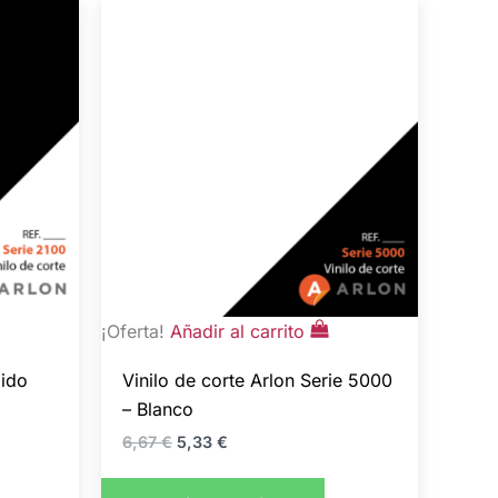
El
El
precio
precio
original
actual
era:
es:
6,67 €.
5,33 €.
¡Oferta!
Añadir al carrito
dido
Vinilo de corte Arlon Serie 5000
– Blanco
6,67
€
5,33
€