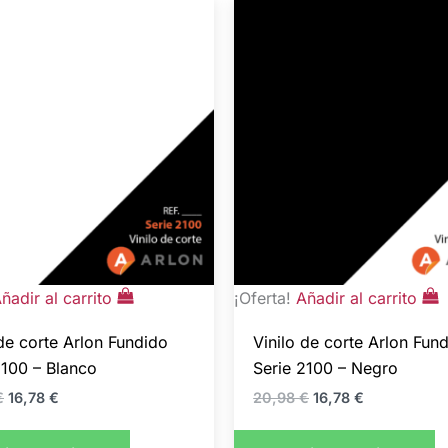
El
El
El
El
precio
precio
precio
precio
original
actual
original
actual
era:
es:
era:
es:
20,98 €.
16,78 €.
20,98 €.
16,78 €.
ñadir al carrito
¡Oferta!
Añadir al carrito
 de corte Arlon Fundido
Vinilo de corte Arlon Fun
2100 – Blanco
Serie 2100 – Negro
€
16,78
€
20,98
€
16,78
€