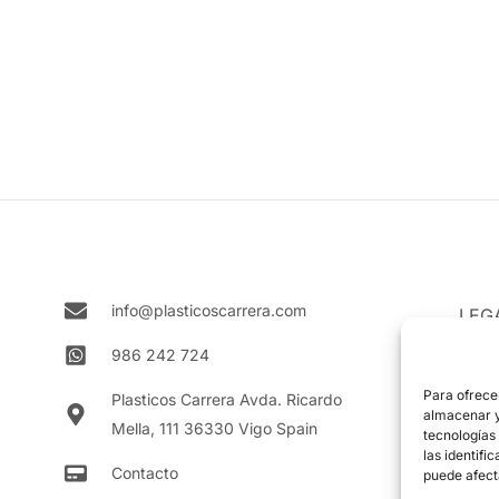
info@plasticoscarrera.com
LEG
Aviso
986 242 724
Polít
Para ofrece
Plasticos Carrera Avda. Ricardo
almacenar y/
Mella, 111 36330 Vigo Spain
Polít
tecnologías
las identifi
Contacto
puede afect