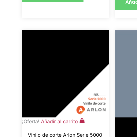
Añad
El
El
precio
precio
original
actual
era:
es:
6,67 €.
5,33 €.
¡Oferta!
Añadir al carrito
Vinilo de corte Arlon Serie 5000