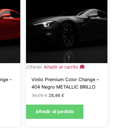
¡Oferta!
Añadir al carrito
ange –
Vinilo Premium Color Change –
404 Negro METALLIC BRILLO
36,08
€
28,86
€
Añadir al pedido