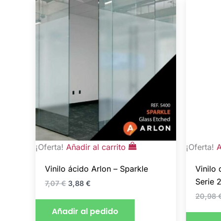
El
El
precio
precio
original
actual
era:
es:
7,07 €.
3,88 €.
¡Oferta!
Añadir al carrito
¡Oferta!
A
Vinilo ácido Arlon – Sparkle
Vinilo
Serie 
7,07
€
3,88
€
20,98
Añadir al pedido