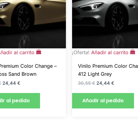
ñadir al carrito
¡Oferta!
Añadir al carrito
 Premium Color Change –
Vinilo Premium Color Ch
oss Sand Brown
412 Light Grey
€
24,44
€
30,55
€
24,44
€
ir al pedido
Añadir al pedido