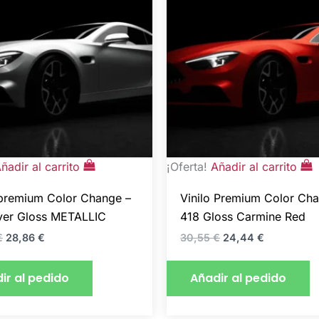
ñadir al carrito
¡Oferta!
Añadir al carrito
 premium Color Change –
Vinilo Premium Color Ch
lver Gloss METALLIC
418 Gloss Carmine Red
€
28,86
€
30,55
€
24,44
€
ir al pedido
Añadir al pedido