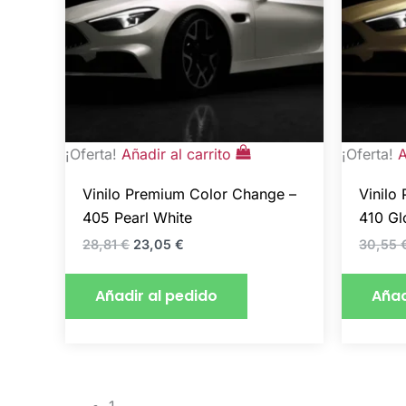
¡Oferta!
Añadir al carrito
¡Oferta!
A
Vinilo Premium Color Change –
Vinilo
405 Pearl White
410 Gl
28,81
€
23,05
€
30,55
Añadir al pedido
Añad