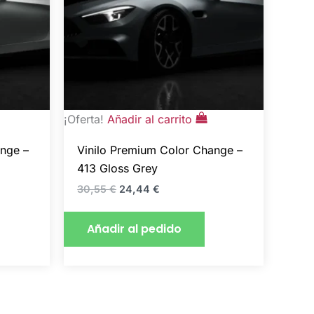
¡Oferta!
Añadir al carrito
ange –
Vinilo Premium Color Change –
413 Gloss Grey
30,55
€
24,44
€
Añadir al pedido