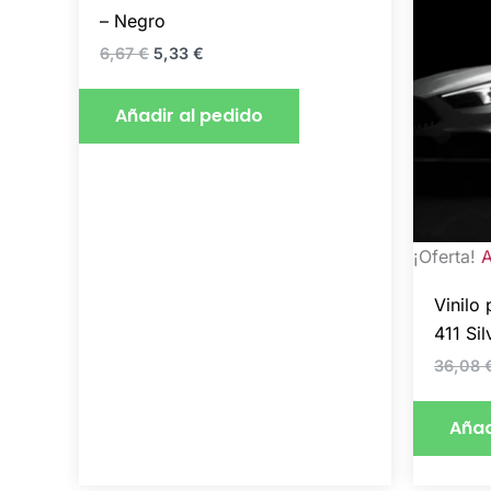
– Negro
6,67
€
5,33
€
Añadir al pedido
¡Oferta!
A
Vinilo
411 Si
36,08
Añad