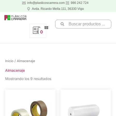
Ir
info@plasticoscarrera.com
986 242 724
al
Avda. Ricardo Mella 111, 36330 Vigo
contenido
Search
...
0
Inicio
/ Almacenaje
Almacenaje
Mostrando los 9 resultados
El
El
Este
Este
Este
Este
precio
precio
producto
producto
producto
producto
original
actual
era:
es:
tiene
tiene
tiene
tiene
3,32 €.
2,66 €.
múltiples
múltiples
múltiples
múltiples