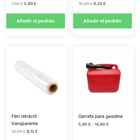
7,30
€
5,80
€
10,30
€
8,20
€
Añadir al pedido
Añadir al pedido
El
El
Rango
Este
Este
precio
precio
de
producto
producto
original
actual
precios:
era:
es:
desde
tiene
tiene
10,20 €.
8,12 €.
5,90 €
múltiples
múltiples
hasta
variantes.
variantes.
14,80 €
Las
Las
opciones
opciones
se
se
pueden
pueden
elegir
elegir
Film retráctil
Garrafa para gasolina
en
en
transparente
5,90
€
-
14,80
€
la
la
10,20
€
8,12
€
página
página