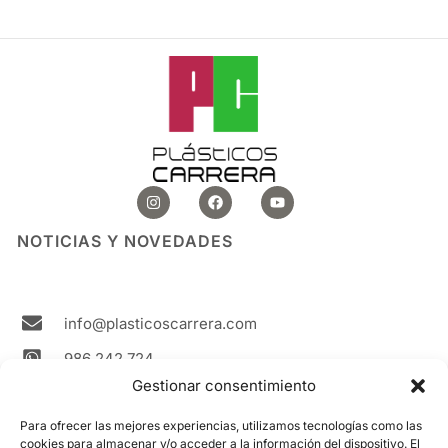
I
F
Y
n
a
o
s
c
u
t
e
t
NOTICIAS Y NOVEDADES
a
b
u
g
o
b
r
o
e
a
k
m
info@plasticoscarrera.com
986 242 724
Gestionar consentimiento
Plasticos Carrera Avda. Ricardo Mella, 111 36330
Vigo Spain
Para ofrecer las mejores experiencias, utilizamos tecnologías como las
cookies para almacenar y/o acceder a la información del dispositivo. El