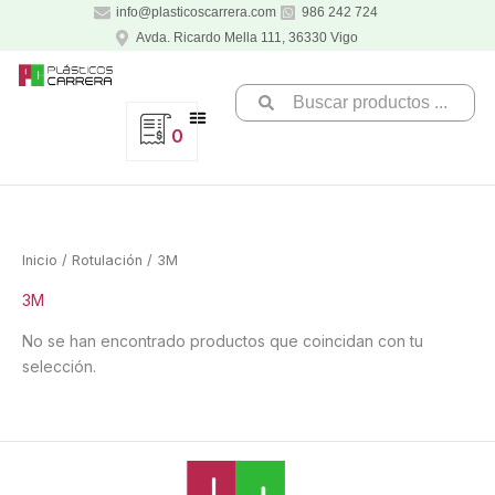
Ir
info@plasticoscarrera.com
986 242 724
al
Avda. Ricardo Mella 111, 36330 Vigo
contenido
Search
...
0
Inicio
/
Rotulación
/ 3M
3M
No se han encontrado productos que coincidan con tu
selección.