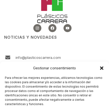
I
F
Y
n
a
o
s
c
u
t
e
t
NOTICIAS Y NOVEDADES
a
b
u
g
o
b
r
o
e
a
k
m
info@plasticoscarrera.com
986 242 724
Gestionar consentimiento
Plasticos Carrera Avda. Ricardo Mella, 111 36330
Para ofrecer las mejores experiencias, utilizamos tecnologías como
Vigo Spain
las cookies para almacenar y/o acceder a la información del
dispositivo. El consentimiento de estas tecnologías nos permitirá
Contacto
procesar datos como el comportamiento de navegación o las
identificaciones únicas en este sitio. No consentir o retirar el
consentimiento, puede afectar negativamente a ciertas
LEGAL
características y funciones.
Aviso Legal