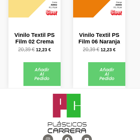
Vinilo Textil PS
Vinilo Textil PS
Film 02 Crema
Film 06 Naranja
20,39
€
20,39
€
12,23
€
12,23
€
Añadir
Añadir
Al
Al
Pedido
Pedido
I
F
Y
n
a
o