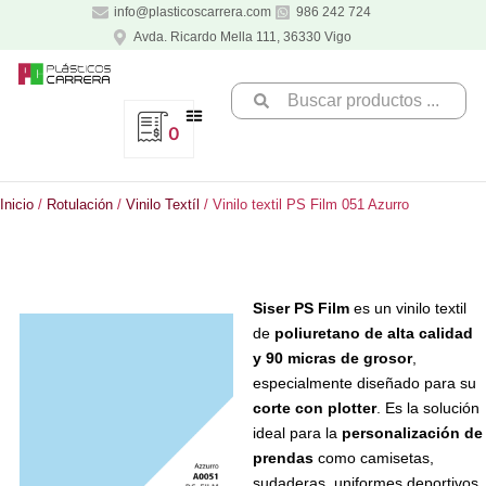
Ir
info@plasticoscarrera.com
986 242 724
al
Avda. Ricardo Mella 111, 36330 Vigo
contenido
Search
...
0
Inicio
/
Rotulación
/
Vinilo Textíl
/ Vinilo textil PS Film 051 Azurro
Siser PS Film
es un vinilo textil
de
poliuretano de alta calidad
y 90 micras de grosor
,
especialmente diseñado para su
corte con plotter
. Es la solución
ideal para la
personalización de
prendas
como camisetas,
sudaderas, uniformes deportivos