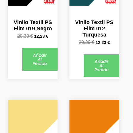
Vinilo Textil PS
Vinilo Textil PS
Film 019 Negro
Film 012
Turquesa
20,39
€
12,23
€
20,39
€
12,23
€
Añadir
Al
Añadir
Pedido
Al
Pedido
El
El
El
El
precio
precio
precio
precio
original
actual
original
actual
era:
es:
era:
es:
20,39 €.
12,23 €.
20,39 €.
12,23 €.