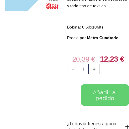
y todo tipo de textiles.
Bobina: 0.50x10Mts.
Precio por
Metro Cuadrado
12,23
€
El
E
20,39
€
precio
p
Vinilo
-
+
original
a
textil
era:
e
PS
20,39 €.
1
Film
Añadir al
051
pedido
Azurro
cantidad
¿Todavía tienes alguna