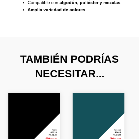
Compatible con
algodón, poliéster y mezclas
Amplia variedad de colores
TAMBIÉN PODRÍAS
NECESITAR...
El
El
El
El
precio
precio
precio
precio
original
actual
original
actual
era:
es:
era:
es:
20,39 €.
12,23 €.
20,39 €.
12,23 €.