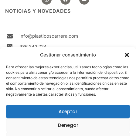
s
c
u
t
e
t
NOTICIAS Y NOVEDADES
a
b
u
g
o
b
r
o
e
a
k
m
info@plasticoscarrera.com
986 242 724
Gestionar consentimiento
Plasticos Carrera Avda. Ricardo Mella, 111 36330
Vigo Spain
Para ofrecer las mejores experiencias, utilizamos tecnologías como las
cookies para almacenar y/o acceder a la información del dispositivo. El
Contacto
consentimiento de estas tecnologías nos permitirá procesar datos como
el comportamiento de navegación o las identificaciones únicas en este
sitio. No consentir o retirar el consentimiento, puede afectar
LEGAL
negativamente a ciertas características y funciones.
Aviso Legal
Política de cookies
Aceptar
Política de privacidad
Denegar