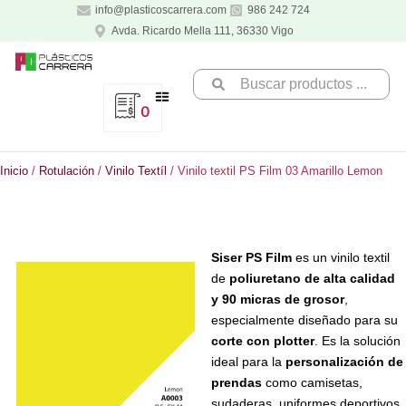
Ir
info@plasticoscarrera.com
986 242 724
al
Avda. Ricardo Mella 111, 36330 Vigo
contenido
Search
...
0
Inicio
/
Rotulación
/
Vinilo Textíl
/ Vinilo textil PS Film 03 Amarillo Lemon
Siser PS Film
es un vinilo textil
de
poliuretano de alta calidad
y 90 micras de grosor
,
especialmente diseñado para su
corte con plotter
. Es la solución
ideal para la
personalización de
prendas
como camisetas,
sudaderas, uniformes deportivos