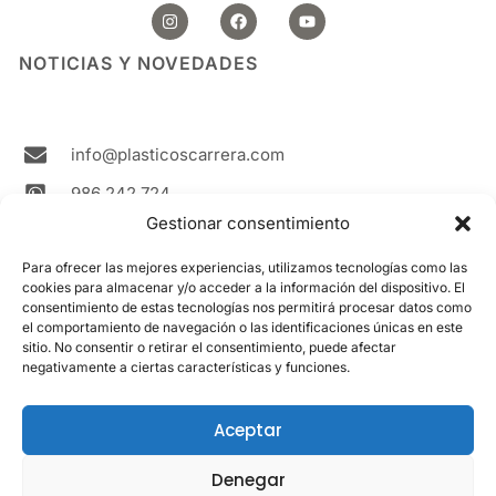
I
F
Y
n
a
o
s
c
u
t
e
t
NOTICIAS Y NOVEDADES
a
b
u
g
o
b
r
o
e
a
k
m
info@plasticoscarrera.com
986 242 724
Gestionar consentimiento
Plasticos Carrera Avda. Ricardo Mella, 111 36330
Vigo Spain
Para ofrecer las mejores experiencias, utilizamos tecnologías como las
cookies para almacenar y/o acceder a la información del dispositivo. El
Contacto
consentimiento de estas tecnologías nos permitirá procesar datos como
el comportamiento de navegación o las identificaciones únicas en este
sitio. No consentir o retirar el consentimiento, puede afectar
LEGAL
negativamente a ciertas características y funciones.
Aviso Legal
Política de cookies
Aceptar
Política de privacidad
Denegar