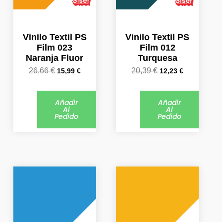
Vinilo Textil PS
Vinilo Textil PS
Film 023
Film 012
Naranja Fluor
Turquesa
26,66
€
20,39
€
15,99
€
12,23
€
Añadir
Añadir
Al
Al
Pedido
Pedido
El
El
El
El
precio
precio
precio
precio
original
actual
original
actual
era:
es:
era:
es:
20,39 €.
12,23 €.
20,39 €.
12,23 €.