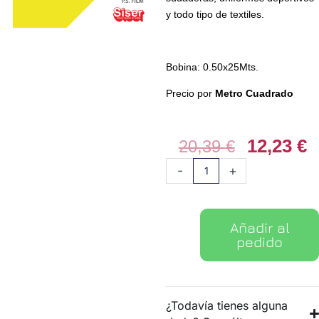
y todo tipo de textiles.
Bobina: 0.50x25Mts.
Precio por
Metro Cuadrado
12,23
€
El
E
20,39
€
precio
p
Vinilo
-
+
original
a
textil
era:
e
PS
20,39 €.
1
Film
Añadir al
03
pedido
Amarillo
Lemon
cantidad
¿Todavía tienes alguna