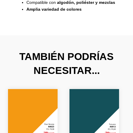
Compatible con
algodón, poliéster y mezclas
Amplia variedad de colores
TAMBIÉN PODRÍAS
NECESITAR...
El
El
El
El
precio
precio
precio
precio
original
actual
original
actual
era:
es:
era:
es:
26,66 €.
15,99 €.
20,39 €.
12,23 €.