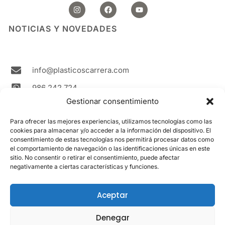
I
F
Y
n
a
o
s
c
u
t
e
t
NOTICIAS Y NOVEDADES
a
b
u
g
o
b
r
o
e
a
k
m
info@plasticoscarrera.com
986 242 724
Gestionar consentimiento
Plasticos Carrera Avda. Ricardo Mella, 111 36330
Vigo Spain
Para ofrecer las mejores experiencias, utilizamos tecnologías como las
cookies para almacenar y/o acceder a la información del dispositivo. El
Contacto
consentimiento de estas tecnologías nos permitirá procesar datos como
el comportamiento de navegación o las identificaciones únicas en este
sitio. No consentir o retirar el consentimiento, puede afectar
LEGAL
negativamente a ciertas características y funciones.
Aviso Legal
Política de cookies
Aceptar
Política de privacidad
Denegar