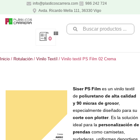
Ir
info@plasticoscarrera.com
986 242 724
al
Avda. Ricardo Mella 111, 36330 Vigo
contenido
Search
...
0
Inicio
/
Rotulación
/
Vinilo Textíl
/ Vinilo textil PS Film 02 Crema
Siser PS Film
es un vinilo textil
de
poliuretano de alta calidad
y 90 micras de grosor
,
especialmente diseñado para su
corte con plotter
. Es la solución
ideal para la
personalización de
prendas
como camisetas,
sudaderas, uniformes deportivos