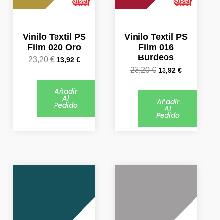
Vinilo Textil PS
Vinilo Textil PS
Film 020 Oro
Film 016
Burdeos
23,20
€
13,92
€
23,20
€
13,92
€
Añadir
Al
Añadir
Pedido
Al
Pedido
El
El
El
El
precio
precio
precio
precio
original
actual
original
actual
era:
es:
era:
es:
20,39 €.
12,23 €.
20,39 €.
12,23 €.