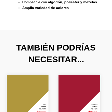
Compatible con
algodón, poliéster y mezclas
Amplia variedad de colores
TAMBIÉN PODRÍAS
NECESITAR...
El
El
El
El
precio
precio
precio
precio
original
actual
original
actual
era:
es:
era:
es:
23,20 €.
13,92 €.
23,20 €.
13,92 €.