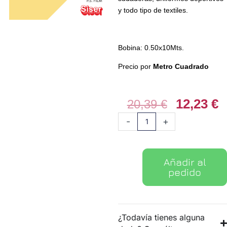
y todo tipo de textiles.
Bobina: 0.50x10Mts.
Precio por
Metro Cuadrado
12,23
€
El
E
20,39
€
precio
p
Vinilo
-
+
original
a
textil
era:
e
PS
20,39 €.
1
Film
Añadir al
02
pedido
Crema
cantidad
¿Todavía tienes alguna