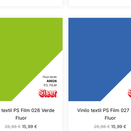
El
El
El
El
precio
precio
precio
pr
original
actual
original
ac
era:
es:
era:
es
26,66 €.
15,99 €.
26,66 €.
15
o textil PS Film 026 Verde
Vinilo textil PS Film 027 
Fluor
Fluor
26,66
€
15,99
€
26,66
€
15,99
€