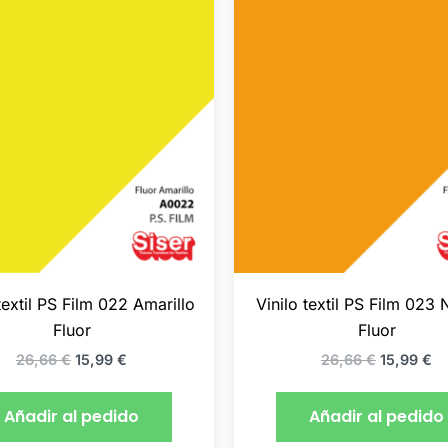
precio
precio
precio
pr
original
actual
original
ac
era:
es:
era:
es
26,66 €.
15,99 €.
26,66 €.
15
textil PS Film 022 Amarillo
Vinilo textil PS Film 023 
Fluor
Fluor
26,66
€
15,99
€
26,66
€
15,99
€
Añadir al pedido
Añadir al pedido