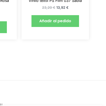
1 Rosa
Vinilo textil PS Film 037 Sabia
23,20
€
13,92
€
Añadir al pedido
AL