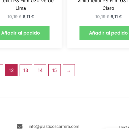
o textil PS Film 030 Verde
Vinilo textil PS Film 03
Lima
Claro
10,19
€
6,11
€
10,19
€
6,11
€
Añadir al pedido
Añadir al pedido
12
13
14
15
→
info@plasticoscarrera.com
LEG