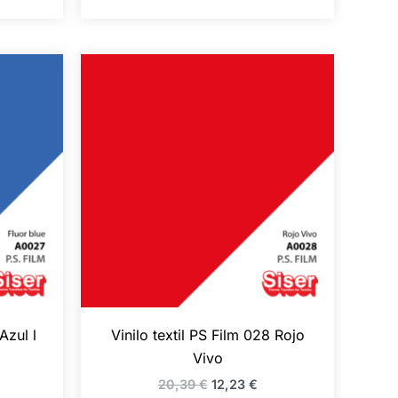
El
El
ecio
precio
precio
tual
original
actual
:
era:
es:
,99 €.
20,39 €.
12,23 €.
Azul l
Vinilo textil PS Film 028 Rojo
Vivo
20,39
€
12,23
€