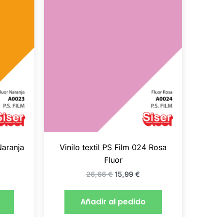
ecio
precio
precio
tual
original
actual
:
era:
es:
,99 €.
26,66 €.
15,99 €.
Naranja
Vinilo textil PS Film 024 Rosa
Fluor
26,66
€
15,99
€
Añadir al pedido