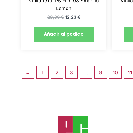
Vinilo textil PS Film 03 Amarillo
Vinil
Lemon
20,39
€
12,23
€
Añadir al pedido
←
1
2
3
…
9
10
11