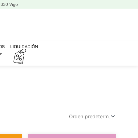
6330 Vigo
OS
LIQUIDACIÓN
El
El