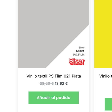
precio
precio
original
actual
era:
es:
23,20 €.
13,92 €.
Vinilo textil PS Film 021 Plata
Vinilo 
23,20
€
13,92
€
Añadir al pedido