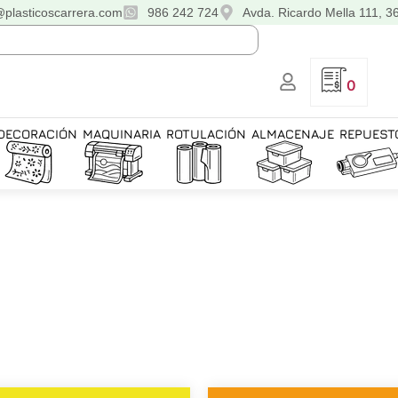
@plasticoscarrera.com
986 242 724
Avda. Ricardo Mella 111, 3
0
DECORACIÓN
MAQUINARIA
ROTULACIÓN
ALMACENAJE
REPUEST
El
El
El
El