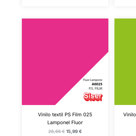
El
El
precio
precio
original
actual
era:
es:
26,66 €.
15,99 €.
Vinilo textil PS Film 025
Vinil
Lamponel Fluor
26,66
€
15,99
€