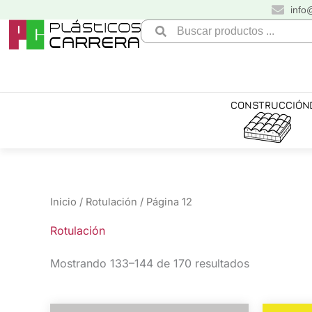
Ir
info
al
Search
contenido
...
CONSTRUCCIÓN
Inicio
/
Rotulación
/ Página 12
Rotulación
Mostrando 133–144 de 170 resultados
El
El