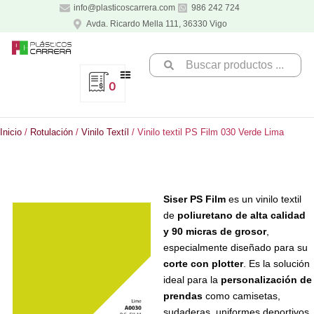
Ir
info@plasticoscarrera.com
986 242 724
al
Avda. Ricardo Mella 111, 36330 Vigo
contenido
Search
...
0
Inicio
/
Rotulación
/
Vinilo Textíl
/ Vinilo textil PS Film 030 Verde Lima
Siser PS Film
es un vinilo textil
de
poliuretano de alta calidad
y 90 micras de grosor
,
especialmente diseñado para su
corte con plotter
. Es la solución
ideal para la
personalización de
prendas
como camisetas,
sudaderas, uniformes deportivos