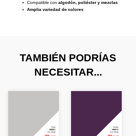
Compatible con
algodón, poliéster y mezclas
Amplia variedad de colores
TAMBIÉN PODRÍAS
NECESITAR...
El
El
El
El
precio
precio
precio
precio
original
actual
original
actual
era:
es:
era:
es:
23,20 €.
13,92 €.
23,20 €.
13,92 €.