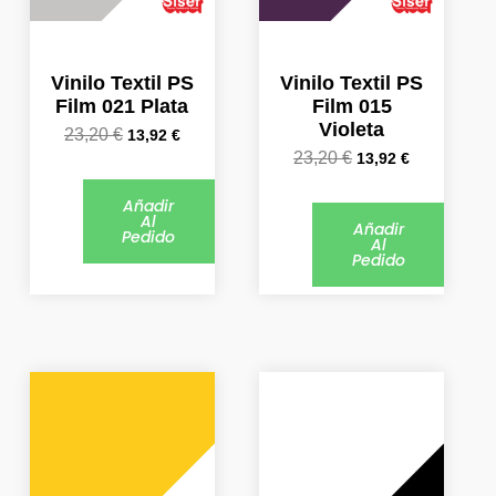
Vinilo Textil PS
Vinilo Textil PS
Film 021 Plata
Film 015
Violeta
23,20
€
13,92
€
23,20
€
13,92
€
Añadir
Al
Añadir
Pedido
Al
Pedido
El
El
El
El
precio
precio
precio
precio
original
actual
original
actual
era:
es:
era:
es:
20,39 €.
12,23 €.
20,39 €.
12,23 €.