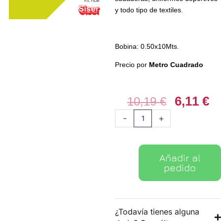
y todo tipo de textiles.
Bobina: 0.50x10Mts.
Precio por
Metro Cuadrado
6,11
€
El
El
10,19
€
precio
pr
Vinilo
-
+
original
ac
textil
era:
es
PS
10,19 €.
6,
Film
Añadir al
030
pedido
Verde
Lima
cantidad
¿Todavía tienes alguna