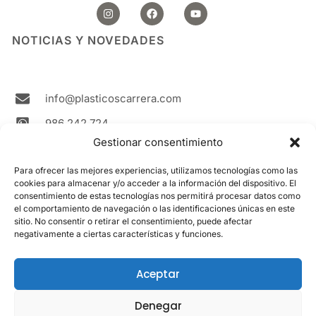
I
F
Y
n
a
o
s
c
u
t
e
t
NOTICIAS Y NOVEDADES
a
b
u
g
o
b
r
o
e
a
k
m
info@plasticoscarrera.com
986 242 724
Gestionar consentimiento
Plasticos Carrera Avda. Ricardo Mella, 111 36330
Vigo Spain
Para ofrecer las mejores experiencias, utilizamos tecnologías como las
cookies para almacenar y/o acceder a la información del dispositivo. El
Contacto
consentimiento de estas tecnologías nos permitirá procesar datos como
el comportamiento de navegación o las identificaciones únicas en este
sitio. No consentir o retirar el consentimiento, puede afectar
LEGAL
negativamente a ciertas características y funciones.
Aviso Legal
Política de cookies
Aceptar
Política de privacidad
Denegar