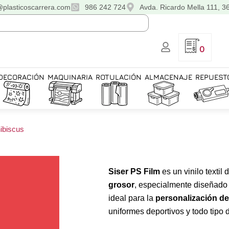
@plasticoscarrera.com
986 242 724
Avda. Ricardo Mella 111, 3
0
DECORACIÓN
MAQUINARIA
ROTULACIÓN
ALMACENAJE
REPUEST
hibiscus
Siser PS Film
es un vinilo textil 
grosor
, especialmente diseñado
ideal para la
personalización d
uniformes deportivos y todo tipo d