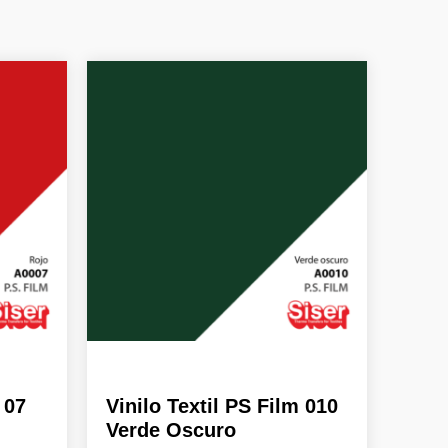
El
El
precio
precio
original
actual
era:
es:
20,39 €.
12,23 €.
 07
Vinilo Textil PS Film 010
Verde Oscuro