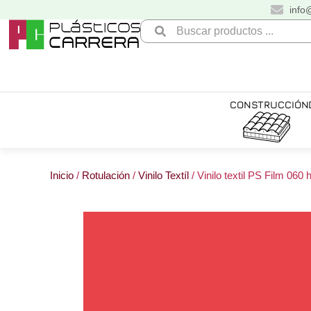
Ir
info
al
Search
contenido
...
CONSTRUCCIÓN
Inicio
/
Rotulación
/
Vinilo Textíl
/ Vinilo textil PS Film 060 