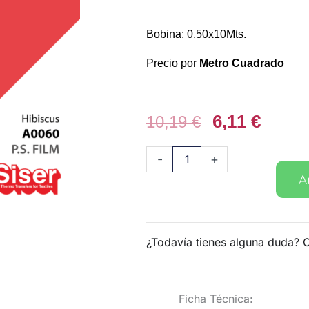
Bobina: 0.50x10Mts.
Precio por
Metro Cuadrado
El
6,11
€
El
10,19
€
precio
preci
original
actual
Vinilo
-
+
era:
es:
textil
A
10,19 €.
6,11 €
PS
Film
060
¿Todavía tienes alguna duda? 
hibiscus
cantidad
Ficha Técnica: