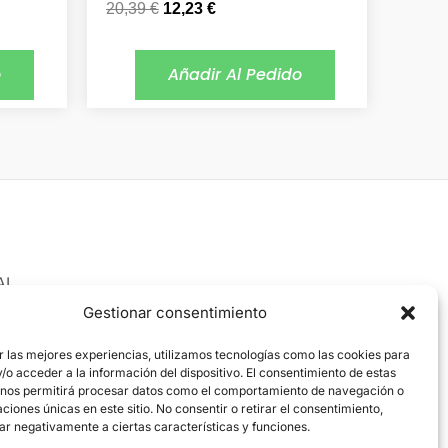
20,39
€
12,23
€
o
Añadir Al Pedido
AL
 Legal
Gestionar consentimiento
ica de cookies
r las mejores experiencias, utilizamos tecnologías como las cookies para
o acceder a la información del dispositivo. El consentimiento de estas
ica de privacidad
 nos permitirá procesar datos como el comportamiento de navegación o
caciones únicas en este sitio. No consentir o retirar el consentimiento,
ar negativamente a ciertas características y funciones.