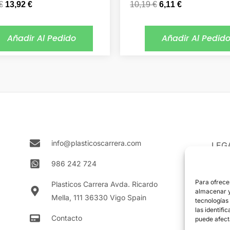
€
13,92
€
10,19
€
6,11
€
Añadir Al Pedido
Añadir Al Pedid
info@plasticoscarrera.com
LEG
Aviso
986 242 724
Polít
Para ofrece
Plasticos Carrera Avda. Ricardo
almacenar y/
Mella, 111 36330 Vigo Spain
Polít
tecnologías
las identifi
Contacto
puede afect