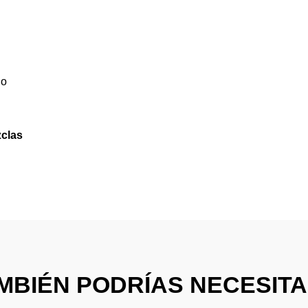
do
zclas
MBIÉN PODRÍAS NECESITAR