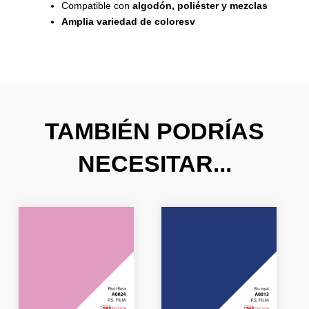
Compatible con
algodón, poliéster y mezclas
Amplia variedad de coloresv
TAMBIÉN PODRÍAS
NECESITAR...
El
El
El
El
precio
precio
precio
precio
original
actual
original
actual
era:
es:
era:
es:
26,66 €.
15,99 €.
20,39 €.
12,23 €.