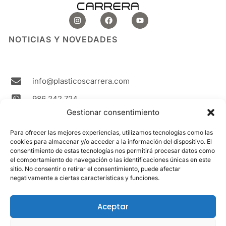
I
F
Y
n
a
o
s
c
u
t
e
t
NOTICIAS Y NOVEDADES
a
b
u
g
o
b
r
o
e
a
k
m
info@plasticoscarrera.com
986 242 724
Gestionar consentimiento
Plasticos Carrera Avda. Ricardo Mella, 111 36330
Vigo Spain
Para ofrecer las mejores experiencias, utilizamos tecnologías como las
cookies para almacenar y/o acceder a la información del dispositivo. El
Contacto
consentimiento de estas tecnologías nos permitirá procesar datos como
el comportamiento de navegación o las identificaciones únicas en este
sitio. No consentir o retirar el consentimiento, puede afectar
LEGAL
negativamente a ciertas características y funciones.
Aviso Legal
Política de cookies
Aceptar
Política de privacidad