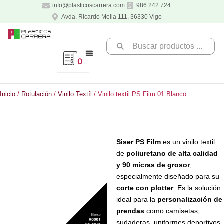
Ir
info@plasticoscarrera.com
986 242 724
al
Avda. Ricardo Mella 111, 36330 Vigo
contenido
Search
...
0
Inicio
/
Rotulación
/
Vinilo Textíl
/ Vinilo textil PS Film 01 Blanco
Siser PS Film
es un vinilo textil
de
poliuretano de alta calidad
y 90 micras de grosor
,
especialmente diseñado para su
corte con plotter
. Es la solución
ideal para la
personalización de
prendas
como camisetas,
sudaderas, uniformes deportivos