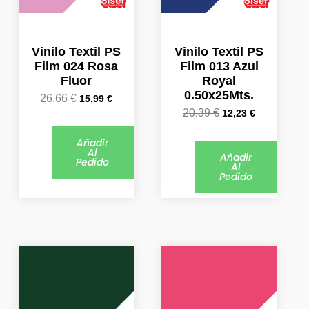
Vinilo Textil PS
Vinilo Textil PS
Film 024 Rosa
Film 013 Azul
Fluor
Royal
0.50x25Mts.
26,66
€
15,99
€
20,39
€
12,23
€
Añadir
Al
Añadir
Pedido
Al
Pedido
El
El
El
El
precio
precio
precio
precio
original
actual
original
actual
era:
es:
era:
es: