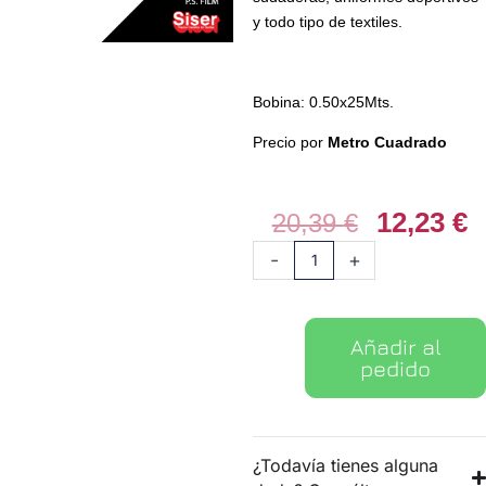
y todo tipo de textiles.
Bobina: 0.50x25Mts.
Precio por
Metro Cuadrado
12,23
€
El
E
20,39
€
precio
p
Vinilo
-
+
original
a
textil
era:
e
PS
20,39 €.
1
Film
Añadir al
01
pedido
Blanco
cantidad
¿Todavía tienes alguna