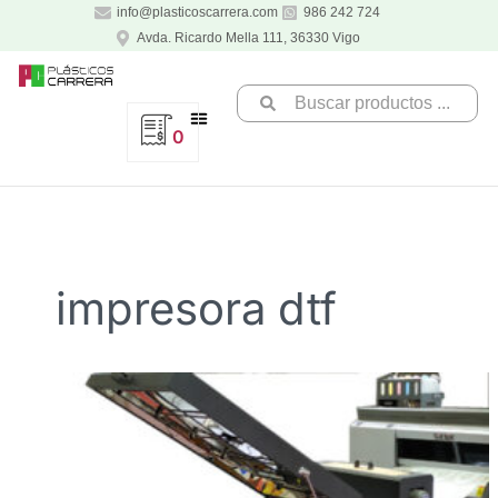
Ir
info@plasticoscarrera.com
986 242 724
al
Avda. Ricardo Mella 111, 36330 Vigo
contenido
Search
...
0
impresora dtf
Impresora
DTF.
El
futuro
de