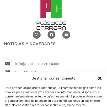
I
F
Y
n
a
o
s
c
u
t
e
t
NOTICIAS Y NOVEDADES
a
b
u
g
o
b
r
o
e
a
k
m
info@plasticoscarrera.com
986 242 724
Gestionar consentimiento
Plasticos Carrera Avda. Ricardo Mella, 111 36330
Vigo Spain
Para ofrecer las mejores experiencias, utilizamos tecnologías como las
cookies para almacenar y/o acceder a la información del dispositivo. El
Contacto
consentimiento de estas tecnologías nos permitirá procesar datos como
el comportamiento de navegación o las identificaciones únicas en este
sitio. No consentir o retirar el consentimiento, puede afectar