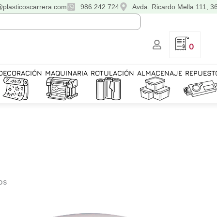
@plasticoscarrera.com
986 242 724
Avda. Ricardo Mella 111, 3
0
DECORACIÓN
MAQUINARIA
ROTULACIÓN
ALMACENAJE
REPUEST
os