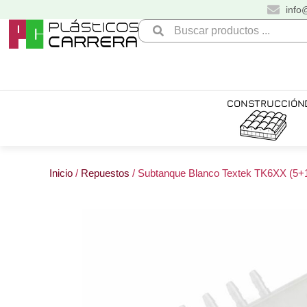
Ir
info
al
Search
contenido
...
CONSTRUCCIÓN
Inicio
/
Repuestos
/ Subtanque Blanco Textek TK6XX (5+