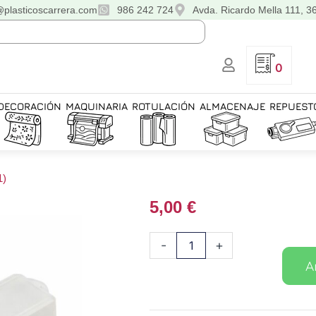
@plasticoscarrera.com
986 242 724
Avda. Ricardo Mella 111, 3
0
DECORACIÓN
MAQUINARIA
ROTULACIÓN
ALMACENAJE
REPUEST
1)
5,00
€
Subtanque
-
+
Blanco
A
Textek
TK6XX
(5+1)