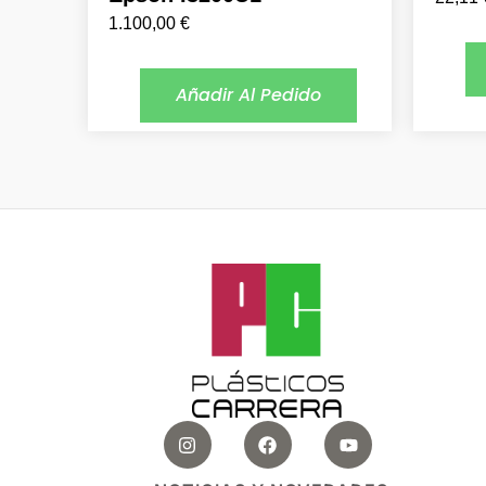
1.100,00
€
Añadir Al Pedido
I
F
Y
n
a
o
s
c
u
t
e
t