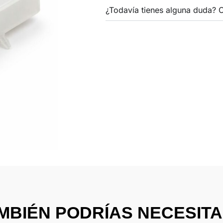
¿Todavía tienes alguna duda? 
cantidad
MBIÉN PODRÍAS NECESITAR