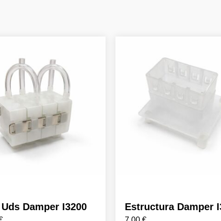
4 Uds Damper I3200
Estructura Damper 
€
7,00
€