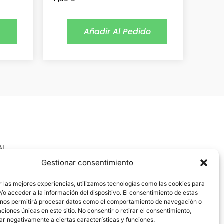
o
Añadir Al Pedido
AL
 Legal
Gestionar consentimiento
ica de cookies
r las mejores experiencias, utilizamos tecnologías como las cookies para
o acceder a la información del dispositivo. El consentimiento de estas
ica de privacidad
 nos permitirá procesar datos como el comportamiento de navegación o
caciones únicas en este sitio. No consentir o retirar el consentimiento,
ar negativamente a ciertas características y funciones.