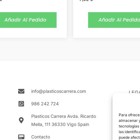
Añadir Al Pedido
Añadir Al Pedid
info@plasticoscarrera.com
LEG
Aviso
986 242 724
Polít
Para ofrece
Plasticos Carrera Avda. Ricardo
almacenar y/
Mella, 111 36330 Vigo Spain
Polít
tecnologías
las identifi
Contacto
puede afect