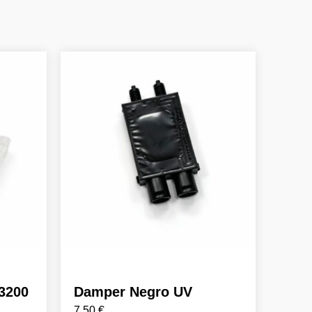
I3200
Damper Negro UV
7,50
€