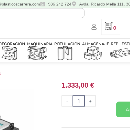
@plasticoscarrera.com
986 242 724
Avda. Ricardo Mella 111, 3
0
DECORACIÓN
MAQUINARIA
ROTULACIÓN
ALMACENAJE
REPUEST
1
1.333,00
€
Cabezal
-
+
de
A
impresión
Epson
I3200-