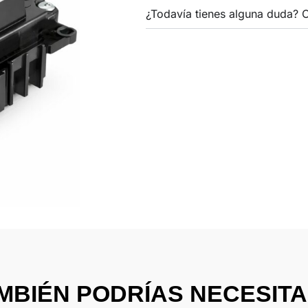
¿Todavía tienes alguna duda? 
A1
cantidad
MBIÉN PODRÍAS NECESITAR