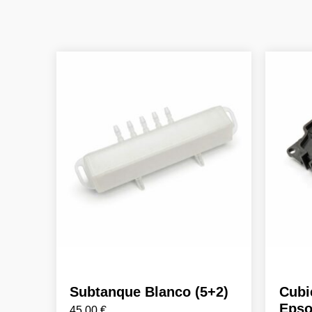
Subtanque Blanco (5+2)
Cubi
Epso
45,00
€