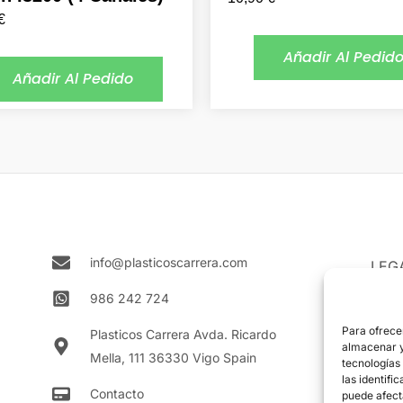
€
Añadir Al Pedid
Añadir Al Pedido
info@plasticoscarrera.com
LEG
Aviso
986 242 724
Polít
Para ofrece
Plasticos Carrera Avda. Ricardo
almacenar y/
Mella, 111 36330 Vigo Spain
Polít
tecnologías
las identifi
Contacto
puede afect