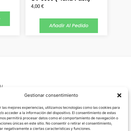
4,00
€
o
Añadir Al Pedido
AL
 Legal
Gestionar consentimiento
ica de cookies
r las mejores experiencias, utilizamos tecnologías como las cookies para
o acceder a la información del dispositivo. El consentimiento de estas
ica de privacidad
 nos permitirá procesar datos como el comportamiento de navegación o
caciones únicas en este sitio. No consentir o retirar el consentimiento,
ar negativamente a ciertas características y funciones.