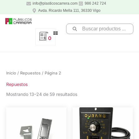
Ir
info@plasticoscarrera.com
986 242 724
al
Avda. Ricardo Mella 111, 36330 Vigo
contenido
Search
...
0
Inicio
/
Repuestos
/ Página 2
Repuestos
Mostrando 13–24 de 59 resultados