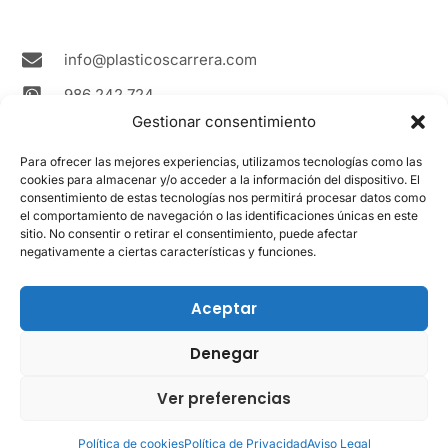
g
o
b
r
o
e
a
k
m
info@plasticoscarrera.com
986 242 724
Gestionar consentimiento
Plasticos Carrera Avda. Ricardo Mella, 111 36330
Vigo Spain
Para ofrecer las mejores experiencias, utilizamos tecnologías como las
cookies para almacenar y/o acceder a la información del dispositivo. El
Contacto
consentimiento de estas tecnologías nos permitirá procesar datos como
el comportamiento de navegación o las identificaciones únicas en este
sitio. No consentir o retirar el consentimiento, puede afectar
LEGAL
negativamente a ciertas características y funciones.
Aviso Legal
Política de cookies
Aceptar
Política de privacidad
Denegar
Ver preferencias
Powered
© 2017 - 2024 Plásticos Carrera -
by
Todos los Derechos Reservados.
Política de cookies
Política de Privacidad
Aviso Legal
a4roman