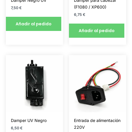
Damper Negro UV
Damper para cabezal
(F1080 / XP600)
7,50
€
6,75
€
Añadir al pedido
Añadir al pedido
Damper UV Negro
Entrada de alimentación
220V
6,50
€