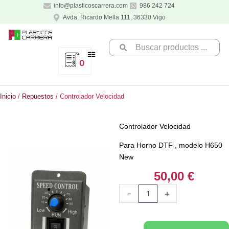
Ir
info@plasticoscarrera.com
986 242 724
al
Avda. Ricardo Mella 111, 36330 Vigo
contenido
Search
...
0
Inicio
/
Repuestos
/ Controlador Velocidad
Controlador Velocidad
Para Horno DTF , modelo H650
New
50,00
€
Controlador
-
+
Velocidad
cantidad