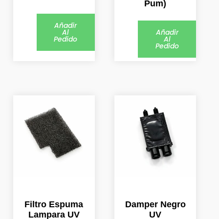
Pum)
Añadir
Al
Añadir
Pedido
Al
Pedido
Filtro Espuma
Damper Negro
Lampara UV
UV