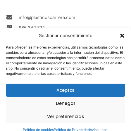
r
o
e
a
k
m
info@plasticoscarrera.com
986 242 724
Gestionar consentimiento
Plasticos Carrera Avda. Ricardo Mella, 111 36330
Vigo Spain
Para ofrecer las mejores experiencias, utilizamos tecnologías como las
cookies para almacenar y/o acceder a la información del dispositivo. El
Contacto
consentimiento de estas tecnologías nos permitirá procesar datos como
el comportamiento de navegación o las identificaciones únicas en este
sitio. No consentir o retirar el consentimiento, puede afectar
LEGAL
negativamente a ciertas características y funciones.
Aviso Legal
Política de cookies
Aceptar
Política de privacidad
Denegar
Ver preferencias
Powered
© 2017 - 2024 Plásticos Carrera -
by
Todos los Derechos Reservados.
Política de cookies
Política de Privacidad
Aviso Legal
a4roman