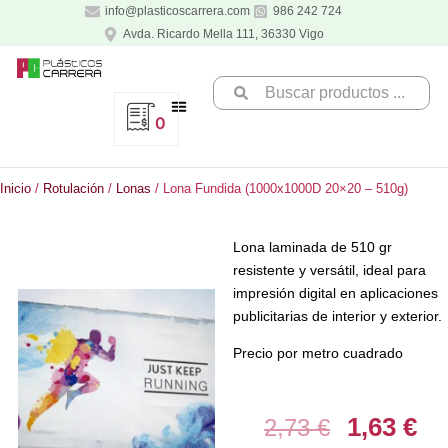
Ir
info@plasticoscarrera.com
986 242 724
al
Avda. Ricardo Mella 111, 36330 Vigo
contenido
Search
...
0
Inicio
/
Rotulación
/
Lonas
/ Lona Fundida (1000x1000D 20×20 – 510g)
Lona laminada de 510 gr
resistente y versátil, ideal para
impresión digital en aplicaciones
publicitarias de interior y exterior.
Precio por metro cuadrado
1,63
€
El
El
2,73
€