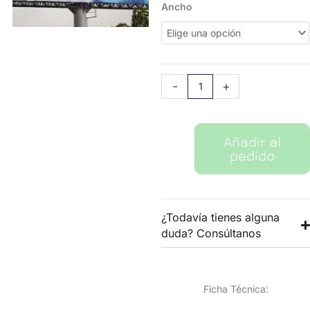
precio
pr
Lona
Ancho
original
ac
Fundida
era:
es
(1000x1000D
2,73 €.
1,6
20x20
-
510g)
-
+
cantidad
Añadir al
pedido
¿Todavía tienes alguna
duda? Consúltanos
Ficha Técnica: