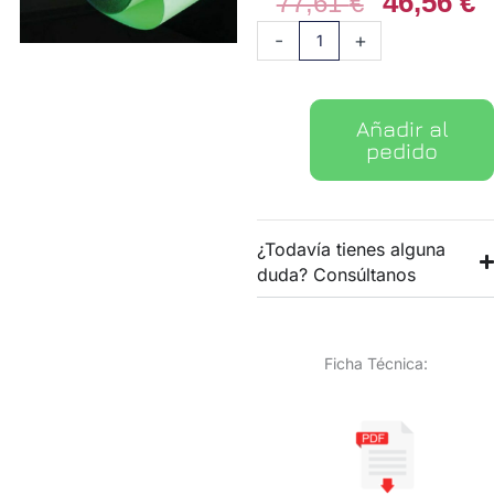
46,56
€
El
E
77,61
€
precio
p
Vinilo
-
+
original
a
Photoluminiscente
era:
e
cantidad
77,61 €.
4
Añadir al
pedido
¿Todavía tienes alguna
duda? Consúltanos
Ficha Técnica: