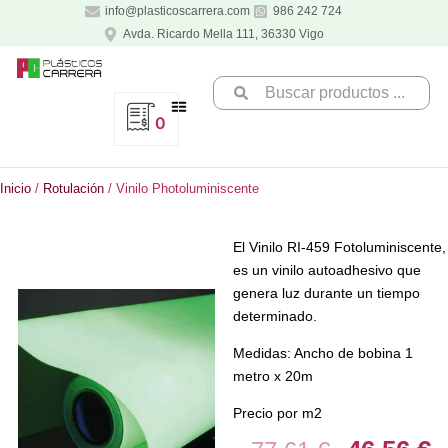
Ir
info@plasticoscarrera.com
986 242 724
al
Avda. Ricardo Mella 111, 36330 Vigo
contenido
Search
...
0
Inicio
/
Rotulación
/ Vinilo Photoluminiscente
El Vinilo RI-459 Fotoluminiscente,
es un vinilo autoadhesivo que
genera luz durante un tiempo
determinado.
Medidas: Ancho de bobina 1
metro x 20m
Precio por m2