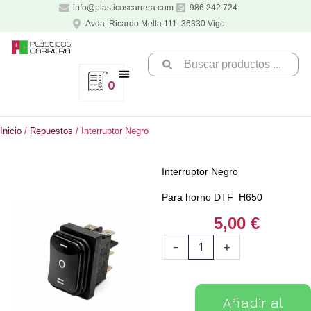
Ir
info@plasticoscarrera.com
986 242 724
al
Avda. Ricardo Mella 111, 36330 Vigo
contenido
Search
...
0
Inicio
/
Repuestos
/ Interruptor Negro
Interruptor Negro
Para horno DTF H650
5,00
€
Interruptor
-
+
Negro
cantidad
Añadir al