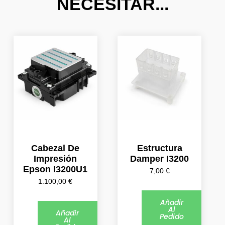
NECESITAR...
Cabezal De
Estructura
Impresión
Damper I3200
Epson I3200U1
7,00
€
1.100,00
€
Añadir
Al
Añadir
Pedido
Al