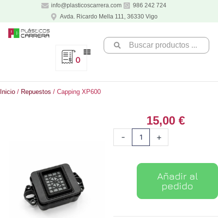
Ir
info@plasticoscarrera.com
986 242 724
al
Avda. Ricardo Mella 111, 36330 Vigo
contenido
Search
...
0
Inicio
/
Repuestos
/ Capping XP600
15,00
€
Capping
-
+
XP600
cantidad
Añadir al
pedido