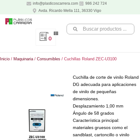
Ir
info@plasticoscarrera.com
986 242 724
al
Avda. Ricardo Mella 111, 36330 Vigo
contenido
Search
...
0
Inicio
/
Maquinaria
/
Consumibles
/ Cuchillas Roland ZEC-U3100
Cuchilla de corte de vinilo Roland
DG adecuada para aplicaciones
de vinilo de pequeñas
dimensiones.
Desplazamiento 1,00 mm
Ángulo de 58 grados
Característica principal:
materiales gruesos como el
sandblast, cartoncillo o vinilo