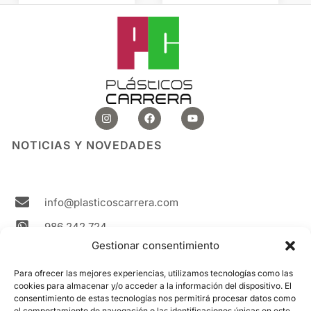
de
de
producto
producto
I
F
Y
n
a
o
s
c
u
t
e
t
NOTICIAS Y NOVEDADES
a
b
u
g
o
b
r
o
e
a
k
m
info@plasticoscarrera.com
986 242 724
Gestionar consentimiento
Plasticos Carrera Avda. Ricardo Mella, 111 36330
Vigo Spain
Para ofrecer las mejores experiencias, utilizamos tecnologías como las
cookies para almacenar y/o acceder a la información del dispositivo. El
Contacto
consentimiento de estas tecnologías nos permitirá procesar datos como
el comportamiento de navegación o las identificaciones únicas en este