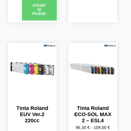
Añadir
Al
Pedido
Rango
Este
Este
de
producto
producto
precios:
tiene
tiene
desde
múltiples
múltiples
96,30 €
variantes.
variantes.
hasta
Las
Las
109,00 €
opciones
opciones
se
se
pueden
pueden
elegir
elegir
Tinta Roland
Tinta Roland
en
en
EUV Ver.2
ECO-SOL MAX
la
la
220cc
2 – ESL4
página
página
96,30
€
-
109,00
€