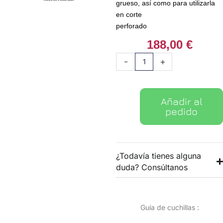
grueso, así como para utilizarla
en corte
perforado
188,00
€
Cuchillas
-
+
Roland
ZEC-
U3100
Añadir al
cantidad
pedido
¿Todavía tienes alguna
duda? Consúltanos
Guía de cuchillas :