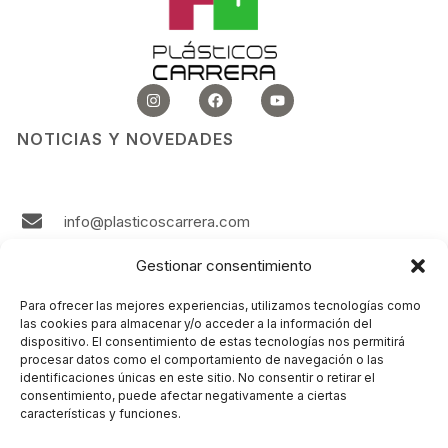
I
F
Y
n
a
o
s
c
u
t
e
t
NOTICIAS Y NOVEDADES
a
b
u
g
o
b
r
o
e
a
k
m
info@plasticoscarrera.com
986 242 724
Gestionar consentimiento
Plasticos Carrera Avda. Ricardo Mella, 111 36330
Para ofrecer las mejores experiencias, utilizamos tecnologías como
Vigo Spain
las cookies para almacenar y/o acceder a la información del
dispositivo. El consentimiento de estas tecnologías nos permitirá
Contacto
procesar datos como el comportamiento de navegación o las
identificaciones únicas en este sitio. No consentir o retirar el
consentimiento, puede afectar negativamente a ciertas
LEGAL
características y funciones.
Aviso Legal