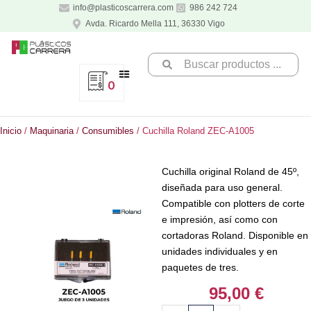
Ir
info@plasticoscarrera.com
986 242 724
al
Avda. Ricardo Mella 111, 36330 Vigo
contenido
Search
...
0
Inicio
/
Maquinaria
/
Consumibles
/ Cuchilla Roland ZEC-A1005
Cuchilla original Roland de 45º,
diseñada para uso general.
Compatible con plotters de corte
e impresión, así como con
cortadoras Roland. Disponible en
unidades individuales y en
paquetes de tres.
95,00
€