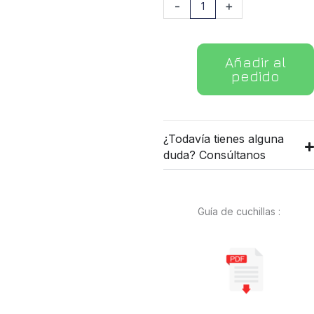
Cuchilla
-
+
Roland
ZEC-
A1005
Añadir al
cantidad
pedido
¿Todavía tienes alguna
duda? Consúltanos
Guía de cuchillas :