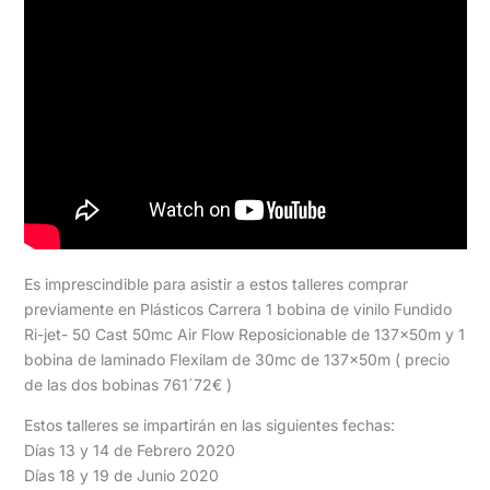
Es imprescindible para asistir a estos talleres comprar
previamente en Plásticos Carrera 1 bobina de vinilo Fundido
Ri-jet- 50 Cast 50mc Air Flow Reposicionable de 137x50m y 1
bobina de laminado Flexilam de 30mc de 137x50m ( precio
de las dos bobinas 761´72€ )
Estos talleres se impartirán en las siguientes fechas:
Días 13 y 14 de Febrero 2020
Días 18 y 19 de Junio 2020