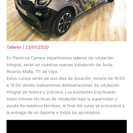
Talleres
|
23/01/2020
En Plásticos Carrera impartiremos talleres de rotulación
integral, serán en nuestras nuevas instalación de Avda.
Ricardo Mella, 111 de Vigo.
Estos cursos serán de dos días de duración, horario de 10:00
a 19:00 donde realizaremos demostraciones de rotulación
integral de teórica y práctica. Los asistentes practicarán
estas mismas técnicas de rotulación bajo la supervisión y
ayuda de nuestros técnicos, al final del curso se procederá a
la entrega de un diploma a todos los aprobados.