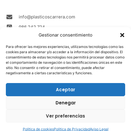
r
o
e
a
k
m
info@plasticoscarrera.com
986 242 724
Gestionar consentimiento
Plasticos Carrera Avda. Ricardo Mella, 111 36330
Vigo Spain
Para ofrecer las mejores experiencias, utilizamos tecnologías como las
cookies para almacenar y/o acceder a la información del dispositivo. El
Contacto
consentimiento de estas tecnologías nos permitirá procesar datos como
el comportamiento de navegación o las identificaciones únicas en este
sitio. No consentir o retirar el consentimiento, puede afectar
LEGAL
negativamente a ciertas características y funciones.
Aviso Legal
Política de cookies
Aceptar
Política de privacidad
Denegar
Ver preferencias
Powered
© 2017 - 2024 Plásticos Carrera -
by
Todos los Derechos Reservados.
Política de cookies
Política de Privacidad
Aviso Legal
a4roman