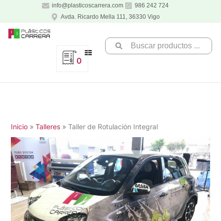
Ir
info@plasticoscarrera.com
986 242 724
al
Avda. Ricardo Mella 111, 36330 Vigo
contenido
Search
...
0
Inicio
Talleres
Taller de Rotulación Integral