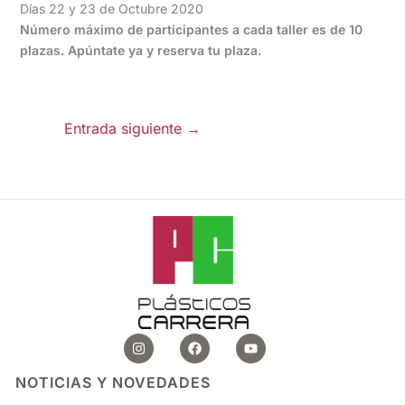
Días 22 y 23 de Octubre 2020
Número máximo de participantes a cada taller es de 10
plazas. Apúntate ya y reserva tu plaza.
Entrada siguiente
→
I
F
Y
n
a
o
s
c
u
t
e
t
NOTICIAS Y NOVEDADES
a
b
u
g
o
b