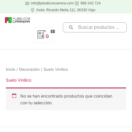
Ir
info@plasticoscarrera.com
986 242 724
al
Avda. Ricardo Mella 111, 36330 Vigo
contenido
Search
...
0
Inicio
/
Decoración
/ Suelo Vinílico
Suelo Vinílico
No se han encontrado productos que coincidan
con tu selección.