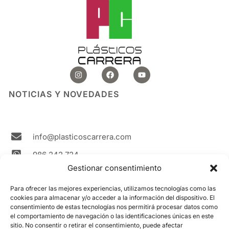
I
F
Y
n
a
o
s
c
u
t
e
t
NOTICIAS Y NOVEDADES
a
b
u
g
o
b
r
o
e
a
k
m
info@plasticoscarrera.com
986 242 724
Gestionar consentimiento
Plasticos Carrera Avda. Ricardo Mella, 111 36330
Vigo Spain
Para ofrecer las mejores experiencias, utilizamos tecnologías como las
cookies para almacenar y/o acceder a la información del dispositivo. El
Contacto
consentimiento de estas tecnologías nos permitirá procesar datos como
el comportamiento de navegación o las identificaciones únicas en este
sitio. No consentir o retirar el consentimiento, puede afectar