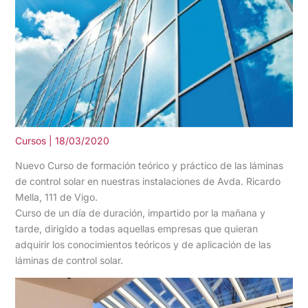
Cursos
|
18/03/2020
Nuevo Curso de formación teórico y práctico de las láminas
de control solar en nuestras instalaciones de Avda. Ricardo
Mella, 111 de Vigo.
Curso de un día de duración, impartido por la mañana y
tarde, dirigido a todas aquellas empresas que quieran
adquirir los conocimientos teóricos y de aplicación de las
láminas de control solar.