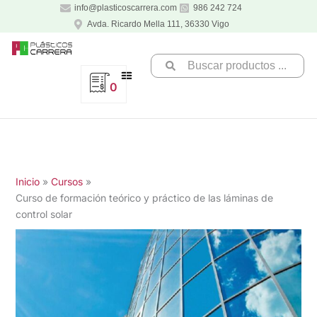
Ir
info@plasticoscarrera.com
986 242 724
al
Avda. Ricardo Mella 111, 36330 Vigo
contenido
Search
...
0
Inicio
Cursos
Curso de formación teórico y práctico de las láminas de
control solar